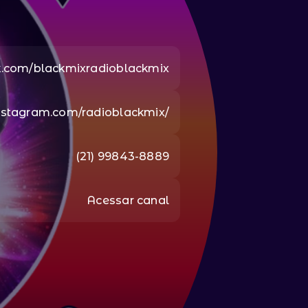
k.com/blackmixradioblackmix
nstagram.com/radioblackmix/
(21) 99843-8889
Acessar canal