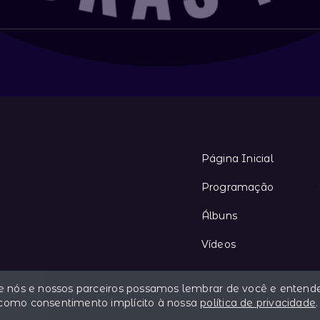
Página Inicial
Programação
Álbuns
Vídeos
ue nós e nossos parceiros possamos lembrar de você e entende
 como consentimento implícito à nossa
política de privacidade
.