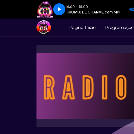
14:00 - 16:00
CHARME MIX_ALBERTO DJ 16-08-2025
MIX DE CHARME com MIX DIÁRIO
MIX DE CHARME com MIX DIÁRIO
CHARME MIX_ALBERTO DJ 16-08-
Página Inicial
Programação