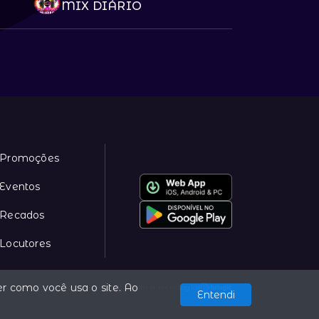
MIX DIÁRIO
Promoções
Eventos
Recados
Locutores
r como você usa o site. Ao
Com a tecnologia
Entendi