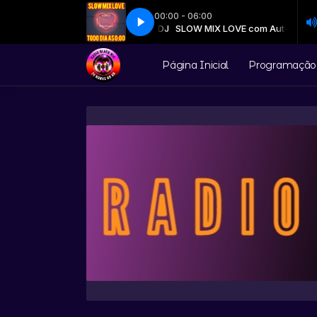
00:00 - 06:00
SLOW MIX LOVE com Auto DJ
THE WHISPER - LADY 2
SLOW MIX LOVE com Auto DJ
THE WHISPER - LADY 2
Página Inicial
Programação