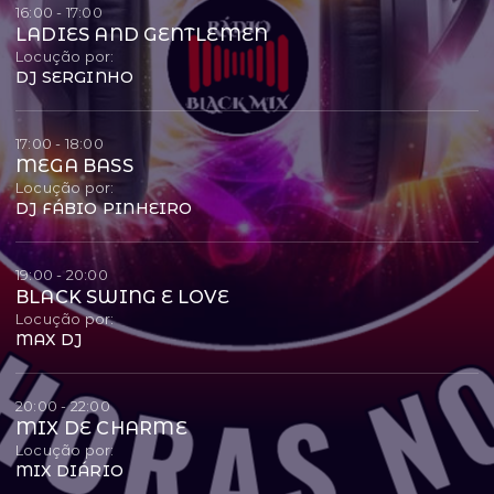
16:00 - 17:00
LADIES AND GENTLEMEN
Locução por:
DJ SERGINHO
17:00 - 18:00
MEGA BASS
Locução por:
DJ FÁBIO PINHEIRO
19:00 - 20:00
BLACK SWING E LOVE
Locução por:
MAX DJ
20:00 - 22:00
MIX DE CHARME
Locução por:
MIX DIÁRIO