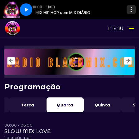
10:00 - 11:00
IO
a Na Na) - 2009
MIX HIP HOP com MIX DIÁRIO
002 - Akon - Right Now (Na Na Na) - 2009
MENU
Programação
a
Terça
Quarta
Quinta
Se
00:00 - 06:00
SLOW MIX LOVE
Locução por: