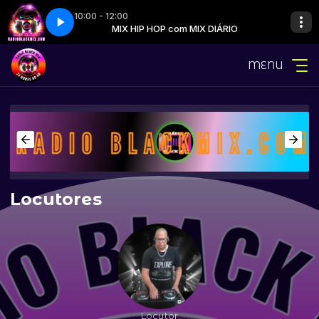
10:00 - 12:00
IX DIÁRIO
 Sucessos Antigos
MIX HIP HOP com MIX DIÁRIO
079 - Dem Jeans - Sucessos Antigos
MENU
Locutores
Locutor