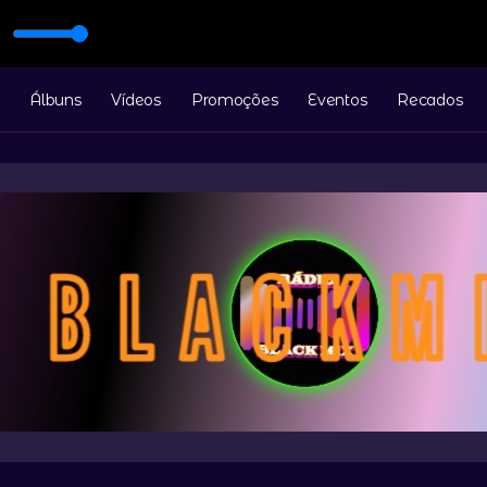
J
) part. Sant Lourena Acústico Estúdio Billboard - PineappleStormTV (yout
Álbuns
Vídeos
Promoções
Eventos
Recados