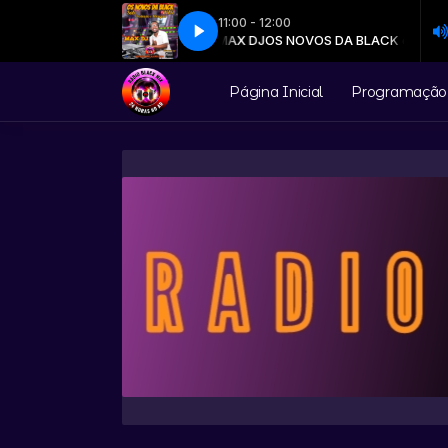
11:00 - 12:00
ústico Estúdio Billboard - PineappleStormTV (youtube) (1)
OS NOVOS DA BLACK com MAX DJ
OS NOVOS DA BLACK com MAX D
Dizeres (Undaiá
Página Inicial
Programação