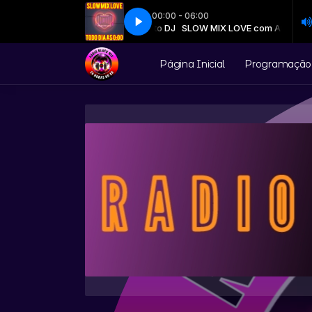
00:00 - 06:00
 HOW CAN YOU MEND A BROKEN HEART ( INESQUE 6 )
SLOW MIX LOVE com Auto DJ
SLOW MIX LOVE com Auto DJ
11-AL GREEN _ HOW 
Página Inicial
Programação