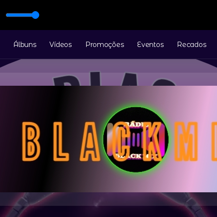
CAN YOU MEND A BROKEN HEART ( INESQUE 6 )
Álbuns
Vídeos
Promoções
Eventos
Recados