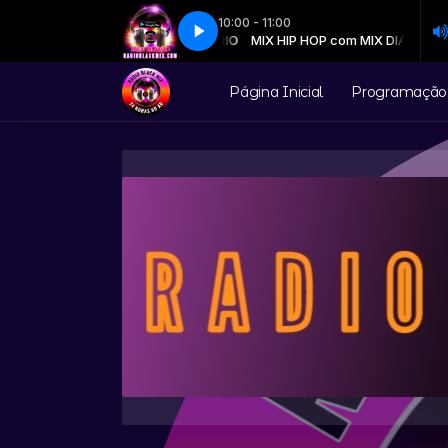
10:00 - 11:00
069 - Best Of Rnb - Sucessos Antigos
MIX HIP HOP com MIX DIÁRIO
MIX HIP HOP com MIX DIÁRIO
069 - Best Of Rnb - Sucessos An
Página Inicial
Programação