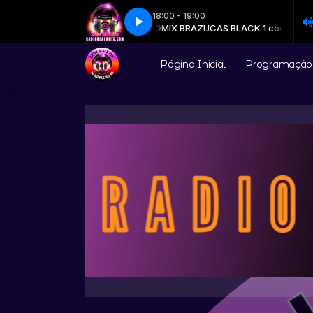
18:00 - 19:00
 Zolli - Cada Um Cada Um (K2 Mix)
ZUCAS BLACK 1 com MIX DIÁRIO
MIX BRAZUCAS BLACK 1 com MIX DIÁRI
(104.0) Claudio Zolli - Cada Um Cada U
Página Inicial
Programação