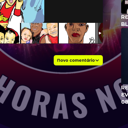
R
BL
Novo comentário
RE
EV
08