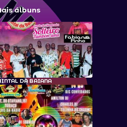
ais álbuns
UINTAL DA BAIANA