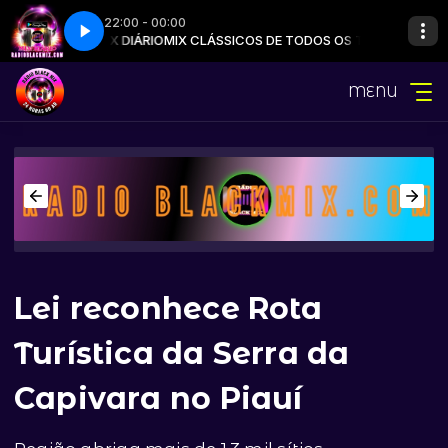
22:00 - 00:00
OS com MIX DIÁRIO
o DJ
GAZEBO - I LIKE CHOPIN
SLOW MIX LOVE com Auto DJ
MIX CLÁSSICOS DE TODOS OS TEMPOS com MIX DIÁ
MENU
Lei reconhece Rota
Turística da Serra da
Capivara no Piauí